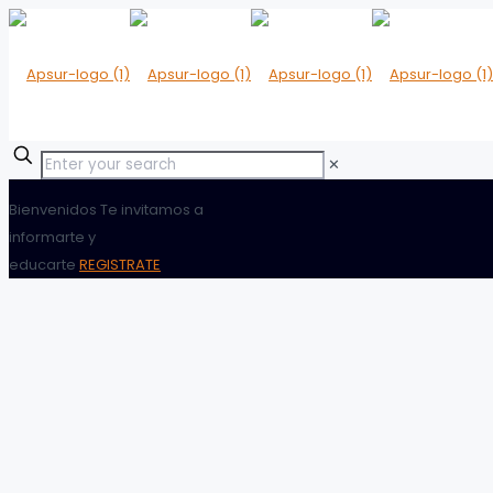
✕
Bienvenidos
Te invitamos a
informarte y
educarte
REGISTRATE