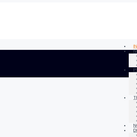
I
N
P
T
N
D