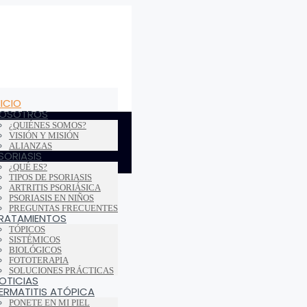
NICIO
OSOTROS
¿QUIÉNES SOMOS?
VISIÓN Y MISIÓN
ALIANZAS
SORIASIS
¿QUÉ ES?
TIPOS DE PSORIASIS
ARTRITIS PSORIÁSICA
PSORIASIS EN NIÑOS
PREGUNTAS FRECUENTES
RATAMIENTOS
TÓPICOS
SISTÉMICOS
BIOLÓGICOS
FOTOTERAPIA
SOLUCIONES PRÁCTICAS
OTICIAS
ERMATITIS ATÓPICA
PONETE EN MI PIEL